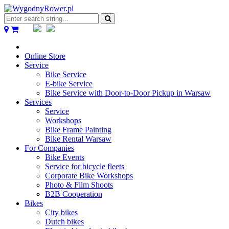
Enter
search
string...
Online Store
Service
Bike Service
E-bike Service
Bike Service with Door-to-Door Pickup in Warsaw
Services
Service
Workshops
Bike Frame Painting
Bike Rental Warsaw
For Companies
Bike Events
Service for bicycle fleets
Corporate Bike Workshops
Photo & Film Shoots
B2B Cooperation
Bikes
City bikes
Dutch bikes