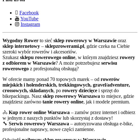
Facebook
YouTube
Instagram
Wygodny Rower
to sieć
sklep rowerowy w Warszawie
oraz
sklep internetowy
–
sklepzrowerami.pl
, gdzie czeka na Ciebie
szeroki wybór rowerów i akcesoriów.
Szukasz
sklepu rowerowego online
, w którym znajdziesz
rowery
z odbiorem w Warszawie
? A może potrzebujesz
serwisu
rowerowego
z profesjonalną obsługą?
W ofercie mamy ponad 70 topowych marek – od
rowerów
miejskich i holenderskich, trekkingowych, gravel/adventure,
crossowych, składanych
, po
rowery dziecięce
i sprzęt do
bikepackingu. Nasz
sklep rowerowy Warszawa
to miejsce, gdzie
znajdziesz zarówno
tanie rowery online
, jak i modele premium.
🚴
Kup rower online Warszawa
– zamów przez internet i odbierz
w jednym z naszych punktów lub skorzystaj z dostawy!
🔧
Serwis rowerowy Warszawa
– autoryzowana obsługa e-bike,
profesjonalne naprawy, nowe części zamienne.
Odwiedź
najlepszy sklep rowerowy w Warszawie
–