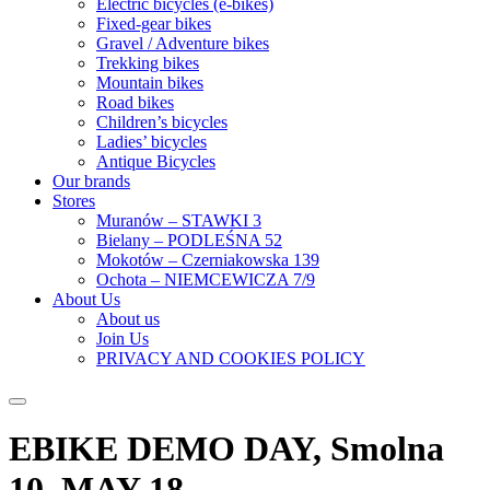
Electric bicycles (e-bikes)
Fixed-gear bikes
Gravel / Adventure bikes
Trekking bikes
Mountain bikes
Road bikes
Children’s bicycles
Ladies’ bicycles
Antique Bicycles
Our brands
Stores
Muranów – STAWKI 3
Bielany – PODLEŚNA 52
Mokotów – Czerniakowska 139
Ochota – NIEMCEWICZA 7/9
About Us
About us
Join Us
PRIVACY AND COOKIES POLICY
EBIKE DEMO DAY, Smolna
10, MAY 18