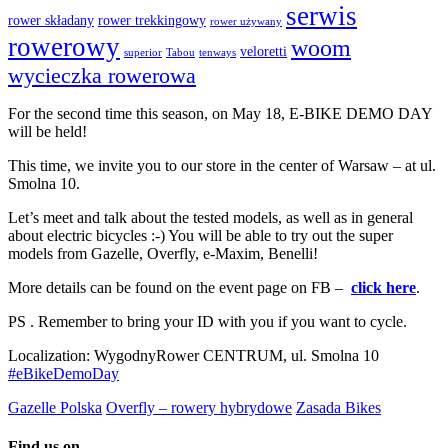
serwis
rower składany
rower trekkingowy
rower używany
rowerowy
woom
veloretti
superior
Tabou
tenways
wycieczka rowerowa
For the second time this season, on May 18, E-BIKE DEMO DAY
will be held!
This time, we invite you to our store in the center of Warsaw – at ul.
Smolna 10.
Let’s meet and talk about the tested models, as well as in general
about electric bicycles :-) You will be able to try out the super
models from Gazelle, Overfly, e-Maxim, Benelli!
More details can be found on the event page on FB –
click here
.
PS . Remember to bring your ID with you if you want to cycle.
Localization: WygodnyRower CENTRUM, ul. Smolna 10
#eBikeDemoDay
Gazelle Polska
Overfly – rowery hybrydowe
Zasada Bikes
Find us on