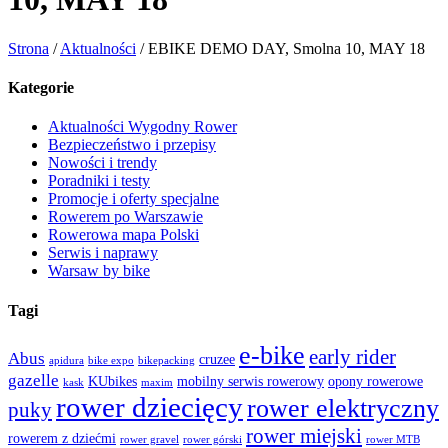
Strona
/
Aktualności
/
EBIKE DEMO DAY, Smolna 10, MAY 18
Kategorie
Aktualności Wygodny Rower
Bezpieczeństwo i przepisy
Nowości i trendy
Poradniki i testy
Promocje i oferty specjalne
Rowerem po Warszawie
Rowerowa mapa Polski
Serwis i naprawy
Warsaw by bike
Tagi
e-bike
early rider
Abus
cruzee
apidura
bike expo
bikepacking
gazelle
KUbikes
mobilny serwis rowerowy
opony rowerowe
kask
maxim
rower dziecięcy
rower elektryczny
puky
rower miejski
rowerem z dziećmi
rower gravel
rower górski
rower MTB