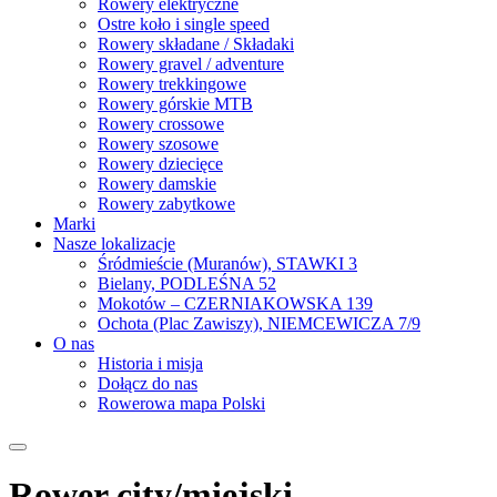
Rowery elektryczne
Ostre koło i single speed
Rowery składane / Składaki
Rowery gravel / adventure
Rowery trekkingowe
Rowery górskie MTB
Rowery crossowe
Rowery szosowe
Rowery dziecięce
Rowery damskie
Rowery zabytkowe
Marki
Nasze lokalizacje
Śródmieście (Muranów), STAWKI 3
Bielany, PODLEŚNA 52
Mokotów – CZERNIAKOWSKA 139
Ochota (Plac Zawiszy), NIEMCEWICZA 7/9
O nas
Historia i misja
Dołącz do nas
Rowerowa mapa Polski
Rower city/miejski