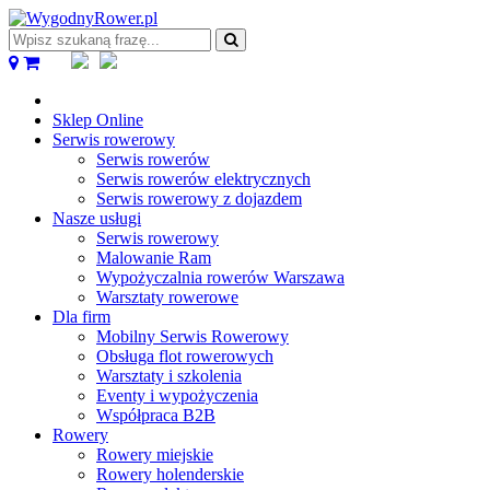
Wpisz
szukaną
frazę...
Sklep Online
Serwis rowerowy
Serwis rowerów
Serwis rowerów elektrycznych
Serwis rowerowy z dojazdem
Nasze usługi
Serwis rowerowy
Malowanie Ram
Wypożyczalnia rowerów Warszawa
Warsztaty rowerowe
Dla firm
Mobilny Serwis Rowerowy
Obsługa flot rowerowych
Warsztaty i szkolenia
Eventy i wypożyczenia
Współpraca B2B
Rowery
Rowery miejskie
Rowery holenderskie