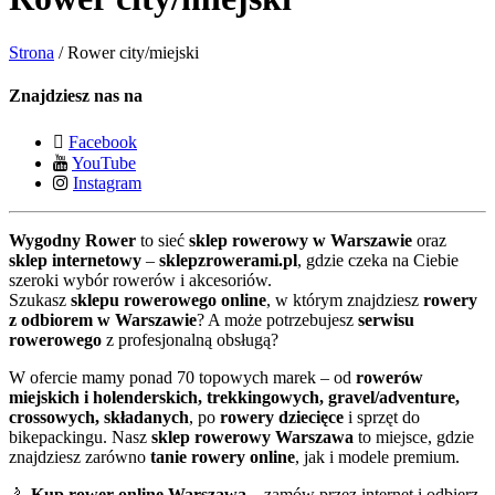
Strona
/
Rower city/miejski
Znajdziesz nas na
Facebook
YouTube
Instagram
Wygodny Rower
to sieć
sklep rowerowy w Warszawie
oraz
sklep internetowy
–
sklepzrowerami.pl
, gdzie czeka na Ciebie
szeroki wybór rowerów i akcesoriów.
Szukasz
sklepu rowerowego online
, w którym znajdziesz
rowery
z odbiorem w Warszawie
? A może potrzebujesz
serwisu
rowerowego
z profesjonalną obsługą?
W ofercie mamy ponad 70 topowych marek – od
rowerów
miejskich i holenderskich, trekkingowych, gravel/adventure,
crossowych, składanych
, po
rowery dziecięce
i sprzęt do
bikepackingu. Nasz
sklep rowerowy Warszawa
to miejsce, gdzie
znajdziesz zarówno
tanie rowery online
, jak i modele premium.
🚴
Kup rower online Warszawa
– zamów przez internet i odbierz