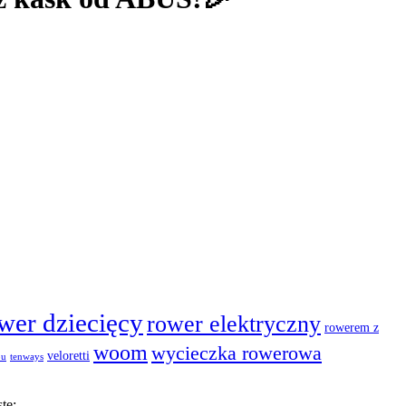
wer dziecięcy
rower elektryczny
rowerem z
woom
wycieczka rowerowa
veloretti
ou
tenways
te: