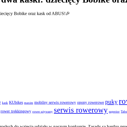
iecięcy Bobike oraz kask od ABUS!🎉
ro
puky
e
KUbikes
mobilny serwis rowerowy
opony rowerowe
kask
maxim
serwis rowerowy
rower trekkingowy
rower używany
superior
Tab
osłych do wzięcia udziału w naszym konkursie. Zasady są bardzo pros