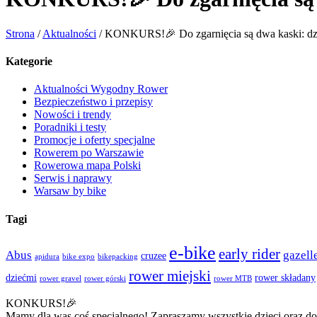
Strona
/
Aktualności
/
KONKURS!🎉 Do zgarnięcia są dwa kaski: dz
Kategorie
Aktualności Wygodny Rower
Bezpieczeństwo i przepisy
Nowości i trendy
Poradniki i testy
Promocje i oferty specjalne
Rowerem po Warszawie
Rowerowa mapa Polski
Serwis i naprawy
Warsaw by bike
Tagi
e-bike
early rider
Abus
gazell
cruzee
apidura
bike expo
bikepacking
rower miejski
dziećmi
rower składany
rower gravel
rower górski
rower MTB
KONKURS!
🎉
Mamy dla was coś specjalnego! Zapraszamy wszystkie dzieci oraz dor