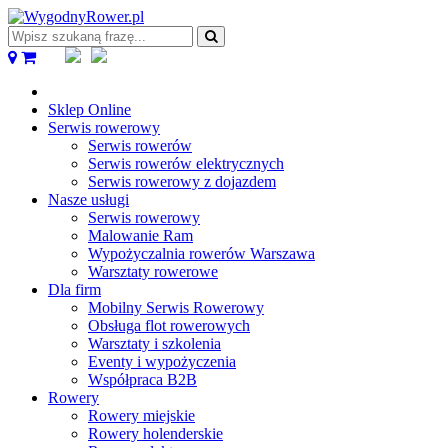
Wpisz
szukaną
frazę...
Sklep Online
Serwis rowerowy
Serwis rowerów
Serwis rowerów elektrycznych
Serwis rowerowy z dojazdem
Nasze usługi
Serwis rowerowy
Malowanie Ram
Wypożyczalnia rowerów Warszawa
Warsztaty rowerowe
Dla firm
Mobilny Serwis Rowerowy
Obsługa flot rowerowych
Warsztaty i szkolenia
Eventy i wypożyczenia
Współpraca B2B
Rowery
Rowery miejskie
Rowery holenderskie