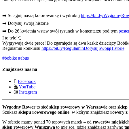
➡️
Ściągnij naszą kolorowankę i wydrukuj
https://bit.ly/
WygodnyRowe
➡️
Dorysuj swoją historie
➡️
Do 26 kwietnia wstaw swój rysunek w komentarzu pod tym
post
I to tyle!
💪
Wygrywają dwie prace! Do zgarnięcia są dwa kaski: dziecięcy Bobik
Regulamin konkursu
https://bit.ly/
RegulaminDorysujSwojąHistor
ie
#bobike
#abus
Znajdziesz nas na
Facebook
YouTube
Instagram
Wygodny Rower
to sieć
sklep rowerowy w Warszawie
oraz
sklep
Szukasz
sklepu rowerowego online
, w którym znajdziesz
rowery z
W ofercie mamy ponad 70 topowych marek – od
rowerów miejskich
sklep rowerowy Warszawa
to miejsce, gdzie znajdziesz zarówno
ta