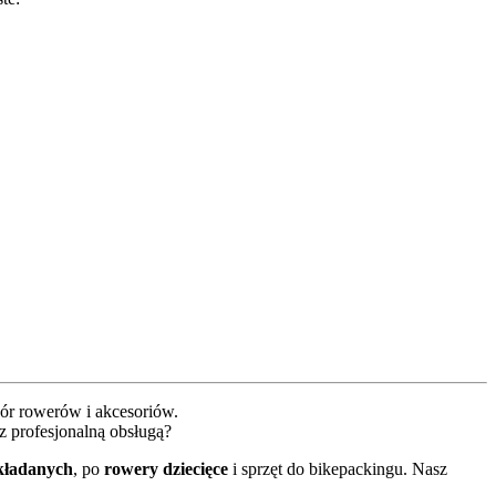
bór rowerów i akcesoriów.
z profesjonalną obsługą?
składanych
, po
rowery dziecięce
i sprzęt do bikepackingu. Nasz