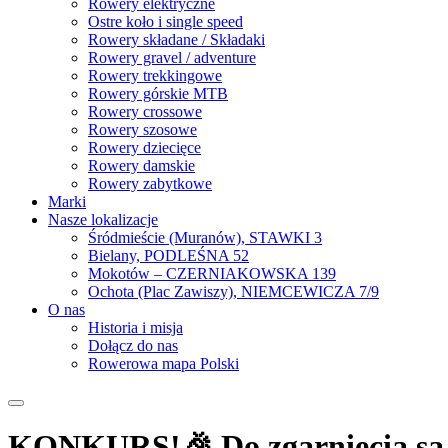
Rowery elektryczne
Ostre koło i single speed
Rowery składane / Składaki
Rowery gravel / adventure
Rowery trekkingowe
Rowery górskie MTB
Rowery crossowe
Rowery szosowe
Rowery dziecięce
Rowery damskie
Rowery zabytkowe
Marki
Nasze lokalizacje
Śródmieście (Muranów), STAWKI 3
Bielany, PODLEŚNA 52
Mokotów – CZERNIAKOWSKA 139
Ochota (Plac Zawiszy), NIEMCEWICZA 7/9
O nas
Historia i misja
Dołącz do nas
Rowerowa mapa Polski
KONKURS!🎉 Do zgarnięcia są d