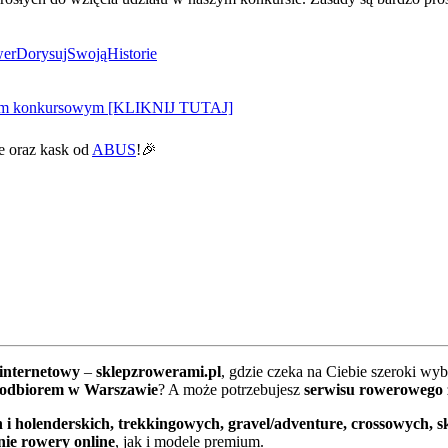
rDorysujSwojąHis
torie
em konkursowym [KLIKNIJ TUTAJ]
e oraz kask od
ABUS
!
🎉
 internetowy
–
sklepzrowerami.pl
, gdzie czeka na Ciebie szeroki wy
 odbiorem w Warszawie
? A może potrzebujesz
serwisu rowerowego
 i holenderskich, trekkingowych, gravel/adventure, crossowych, 
nie rowery online
, jak i modele premium.