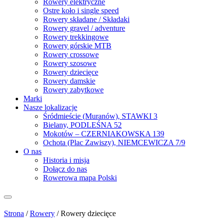
Rowery elektryczne
Ostre koło i single speed
Rowery składane / Składaki
Rowery gravel / adventure
Rowery trekkingowe
Rowery górskie MTB
Rowery crossowe
Rowery szosowe
Rowery dziecięce
Rowery damskie
Rowery zabytkowe
Marki
Nasze lokalizacje
Śródmieście (Muranów), STAWKI 3
Bielany, PODLEŚNA 52
Mokotów – CZERNIAKOWSKA 139
Ochota (Plac Zawiszy), NIEMCEWICZA 7/9
O nas
Historia i misja
Dołącz do nas
Rowerowa mapa Polski
Strona
/
Rowery
/
Rowery dziecięce