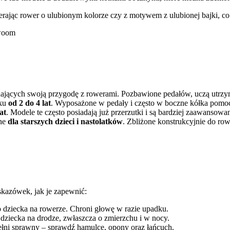
erając rower o ulubionym kolorze czy z motywem z ulubionej bajki, c
ających swoją przygodę z rowerami. Pozbawione pedałów, uczą utrzy
eku
od 2 do 4 lat
. Wyposażone w pedały i często w boczne kółka pomocn
at
. Modele te często posiadają już przerzutki i są bardziej zaawansowa
one
dla starszych dzieci i nastolatków
. Zbliżone konstrukcyjnie do row
skazówek, jak je zapewnić:
dziecka na rowerze. Chroni głowę w razie upadku.
ziecka na drodze, zwłaszcza o zmierzchu i w nocy.
pełni sprawny – sprawdź hamulce, opony oraz łańcuch.