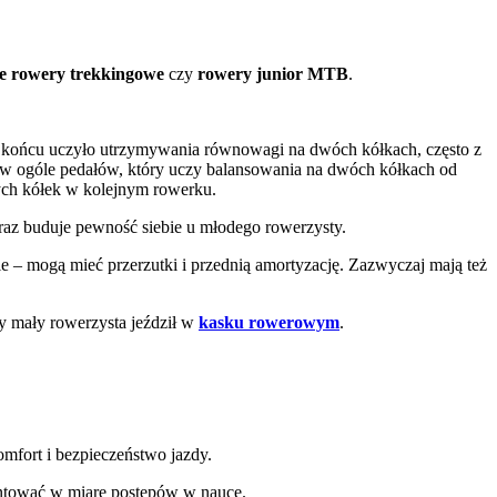
e rowery trekkingowe
czy
rowery junior MTB
.
 końcu uczyło utrzymywania równowagi na dwóch kółkach, często z
w ogóle pedałów, który uczy balansowania na dwóch kółkach od
ych kółek w kolejnym rowerku.
raz buduje pewność siebie u młodego rowerzysty.
e – mogą mieć przerzutki i przednią amortyzację. Zazwyczaj mają też
by mały rowerzysta jeździł w
kasku rowerowym
.
mfort i bezpieczeństwo jazdy.
ontować w miarę postępów w nauce.