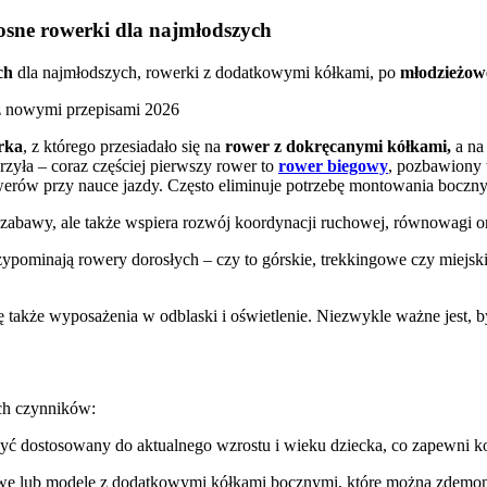
dosne rowerki dla najmłodszych
ch
dla najmłodszych, rowerki z dodatkowymi kółkami, po
młodzieżow
rka
, z którego przesiadało się na
rower z dokręcanymi kółkami,
a na
rzyła – coraz częściej pierwszy rower to
rower biegowy
, pozbawiony 
werów przy nauce jazdy. Często eliminuje potrzebę montowania boczn
 zabawy, ale także wspiera rozwój koordynacji ruchowej, równowagi o
pominają rowery dorosłych – czy to górskie, trekkingowe czy miejski
ię także wyposażenia w odblaski i oświetlenie. Niezwykle ważne jest, 
ch czynników:
być dostosowany do aktualnego wzrostu i wieku dziecka, co zapewni ko
gowe lub modele z dodatkowymi kółkami bocznymi, które można zdem