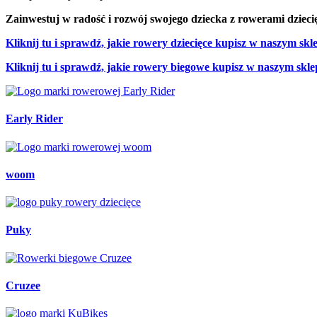
Zainwestuj w radość i rozwój swojego dziecka z rowerami dzie
Kliknij tu i sprawdź, jakie rowery dziecięce kupisz w naszym skl
Kliknij tu i sprawdź, jakie rowery biegowe kupisz w naszym skle
Early Rider
woom
Puky
Cruzee