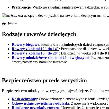
Preferencje
: Warto uwzględnić zainteresowania dziecka, wybi
fot. Woom
Rodzaje rowerów dziecięcych
Rowery biegowe
: Idealne
dla najmłodszych dzieci
rozpoczyn
Rowery z kołami 12″ do 14″
: Przeznaczone dla dzieci w wi
Rowery z kołami 16″ do 20″
: Dla dzieci w wieku
od 4 do 8 l
Rowery młodzieżowe z kołami 24″ i większymi
: Przeznacz
amortyzatory czy hamulce tarczowe.
Bezpieczeństwo przede wszystkim
Bezpieczeństwo młodego rowerzysty jest najważniejsze. Oto kilka w
Kask ochronny
: Obowiązkowy element wyposażenia każdego 
Odpowiednie oświetlenie i odblaski
:
Zapewniają widoczność d
Regularne przeglądy roweru
: Upewnij się, że rower jest w 