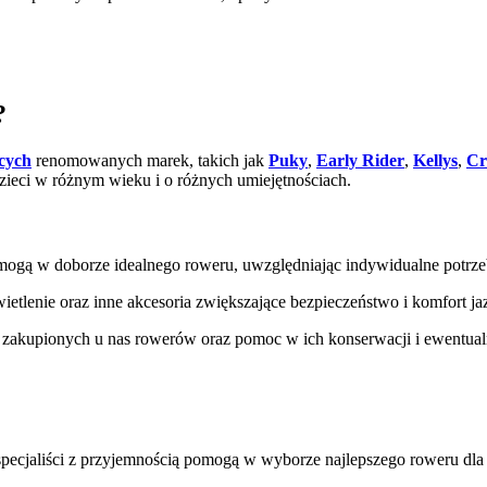
?
cych
renomowanych marek, takich jak
Puky
,
Early Rider
,
Kellys
,
Cr
zieci w różnym wieku i o różnych umiejętnościach.
ogą w doborze idealnego roweru, uwzględniając indywidualne potrzeb
wietlenie oraz inne akcesoria zwiększające bezpieczeństwo i komfort ja
 zakupionych u nas rowerów oraz pomoc w ich konserwacji i ewentua
 specjaliści z przyjemnością pomogą w wyborze najlepszego roweru dla