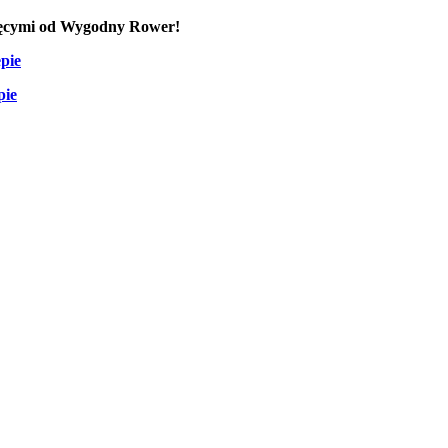
cięcymi od Wygodny Rower!
epie
pie