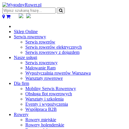
Wpisz
szukaną
frazę...
Sklep Online
Serwis rowerowy
Serwis rowerów
Serwis rowerów elektrycznych
Serwis rowerowy z dojazdem
Nasze usługi
Serwis rowerowy
Malowanie Ram
Wypożyczalnia rowerów Warszawa
Warsztaty rowerowe
Dla firm
Mobilny Serwis Rowerowy
Obsługa flot rowerowych
Warsztaty i szkolenia
Eventy i wypożyczenia
Współpraca B2B
Rowery
Rowery miejskie
Rowery holenderskie