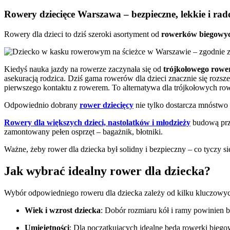
Rowery dziecięce Warszawa – bezpieczne, lekkie i ra
Rowery dla dzieci to dziś szeroki asortyment od
rowerków biegowy
Kiedyś nauka jazdy na rowerze zaczynała się od
trójkołowego rowe
asekuracją rodzica. Dziś gama rowerów dla dzieci znacznie się rozsze
pierwszego kontaktu z rowerem. To alternatywa dla trójkołowych ro
Odpowiednio dobrany
rower dziecięcy
nie tylko dostarcza mnóstwo
Rowery dla większych dzieci, nastolatków i młodzieży
budową przy
zamontowany pełen osprzęt – bagażnik, błotniki.
Ważne, żeby rower dla dziecka był solidny i bezpieczny – co tyczy s
Jak wybrać idealny rower dla dziecka?
Wybór odpowiedniego roweru dla dziecka zależy od kilku kluczowy
Wiek i wzrost dziecka
: Dobór rozmiaru kół i ramy powinien 
Umiejętności
: Dla początkujących idealne będą rowerki bie