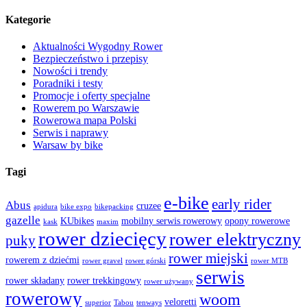
Kategorie
Aktualności Wygodny Rower
Bezpieczeństwo i przepisy
Nowości i trendy
Poradniki i testy
Promocje i oferty specjalne
Rowerem po Warszawie
Rowerowa mapa Polski
Serwis i naprawy
Warsaw by bike
Tagi
e-bike
early rider
Abus
cruzee
apidura
bike expo
bikepacking
gazelle
KUbikes
mobilny serwis rowerowy
opony rowerowe
kask
maxim
rower dziecięcy
rower elektryczny
puky
rower miejski
rowerem z dziećmi
rower gravel
rower górski
rower MTB
serwis
rower składany
rower trekkingowy
rower używany
rowerowy
woom
veloretti
superior
Tabou
tenways