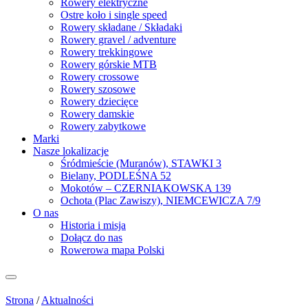
Rowery elektryczne
Ostre koło i single speed
Rowery składane / Składaki
Rowery gravel / adventure
Rowery trekkingowe
Rowery górskie MTB
Rowery crossowe
Rowery szosowe
Rowery dziecięce
Rowery damskie
Rowery zabytkowe
Marki
Nasze lokalizacje
Śródmieście (Muranów), STAWKI 3
Bielany, PODLEŚNA 52
Mokotów – CZERNIAKOWSKA 139
Ochota (Plac Zawiszy), NIEMCEWICZA 7/9
O nas
Historia i misja
Dołącz do nas
Rowerowa mapa Polski
Strona
/
Aktualności