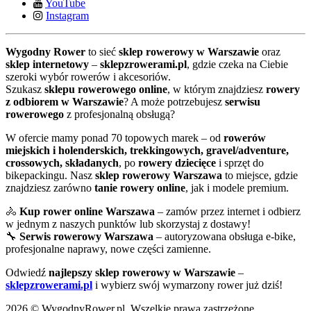
YouTube
Instagram
Wygodny Rower
to sieć
sklep rowerowy w Warszawie
oraz
sklep internetowy
–
sklepzrowerami.pl
, gdzie czeka na Ciebie
szeroki wybór rowerów i akcesoriów.
Szukasz
sklepu rowerowego online
, w którym znajdziesz
rowery
z odbiorem w Warszawie
? A może potrzebujesz
serwisu
rowerowego
z profesjonalną obsługą?
W ofercie mamy ponad 70 topowych marek – od
rowerów
miejskich i holenderskich, trekkingowych, gravel/adventure,
crossowych, składanych
, po
rowery dziecięce
i sprzęt do
bikepackingu. Nasz
sklep rowerowy Warszawa
to miejsce, gdzie
znajdziesz zarówno
tanie rowery online
, jak i modele premium.
🚴
Kup rower online Warszawa
– zamów przez internet i odbierz
w jednym z naszych punktów lub skorzystaj z dostawy!
🔧
Serwis rowerowy Warszawa
– autoryzowana obsługa e-bike,
profesjonalne naprawy, nowe części zamienne.
Odwiedź
najlepszy sklep rowerowy w Warszawie
–
sklepzrowerami.pl
i wybierz swój wymarzony rower już dziś!
2026 © WygodnyRower.pl. Wszelkie prawa zastrzeżone.