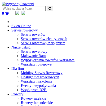
Wpisz
szukaną
frazę...
Sklep Online
Serwis rowerowy
Serwis rowerów
Serwis rowerów elektrycznych
Serwis rowerowy z dojazdem
Nasze usługi
Serwis rowerowy
Malowanie Ram
Wypożyczalnia rowerów Warszawa
Warsztaty rowerowe
Dla firm
Mobilny Serwis Rowerowy
Obsługa flot rowerowych
Warsztaty i szkolenia
Eventy i wypożyczenia
Współpraca B2B
Rowery
Rowery miejskie
Rowery holenderskie