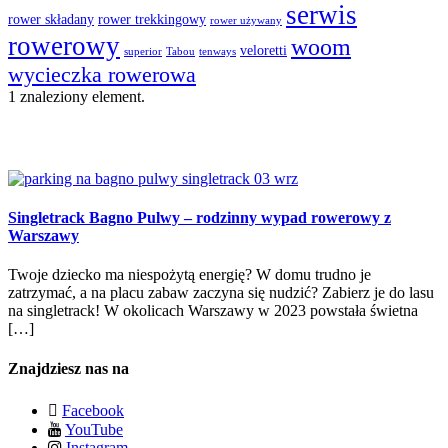
serwis
rower składany
rower trekkingowy
rower używany
rowerowy
woom
veloretti
superior
Tabou
tenways
wycieczka rowerowa
1 znaleziony element.
03
wrz
Singletrack Bagno Pulwy – rodzinny wypad rowerowy z
Warszawy
Twoje dziecko ma niespożytą energię? W domu trudno je
zatrzymać, a na placu zabaw zaczyna się nudzić? Zabierz je do lasu
na singletrack! W okolicach Warszawy w 2023 powstała świetna
[…]
Znajdziesz nas na
Facebook
YouTube
Instagram