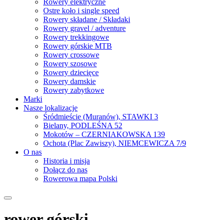
Rowery elektryczne
Ostre koło i single speed
Rowery składane / Składaki
Rowery gravel / adventure
Rowery trekkingowe
Rowery górskie MTB
Rowery crossowe
Rowery szosowe
Rowery dziecięce
Rowery damskie
Rowery zabytkowe
Marki
Nasze lokalizacje
Śródmieście (Muranów), STAWKI 3
Bielany, PODLEŚNA 52
Mokotów – CZERNIAKOWSKA 139
Ochota (Plac Zawiszy), NIEMCEWICZA 7/9
O nas
Historia i misja
Dołącz do nas
Rowerowa mapa Polski
rower górski