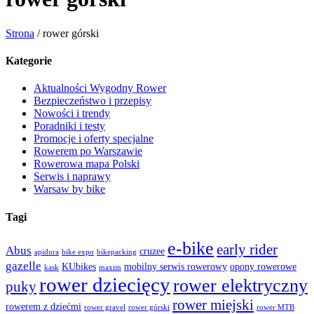
Strona
/
rower górski
Kategorie
Aktualności Wygodny Rower
Bezpieczeństwo i przepisy
Nowości i trendy
Poradniki i testy
Promocje i oferty specjalne
Rowerem po Warszawie
Rowerowa mapa Polski
Serwis i naprawy
Warsaw by bike
Tagi
e-bike
early rider
Abus
cruzee
apidura
bike expo
bikepacking
gazelle
KUbikes
mobilny serwis rowerowy
opony rowerowe
kask
maxim
rower dziecięcy
rower elektryczny
puky
rower miejski
rowerem z dziećmi
rower gravel
rower górski
rower MTB