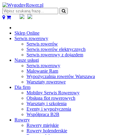
Wpisz
szukaną
frazę...
Sklep Online
Serwis rowerowy
Serwis rowerów
Serwis rowerów elektrycznych
Serwis rowerowy z dojazdem
Nasze usługi
Serwis rowerowy
Malowanie Ram
Wypożyczalnia rowerów Warszawa
Warsztaty rowerowe
Dla firm
Mobilny Serwis Rowerowy
Obsługa flot rowerowych
Warsztaty i szkolenia
Eventy i wypożyczenia
Współpraca B2B
Rowery
Rowery miejskie
Rowery holenderskie