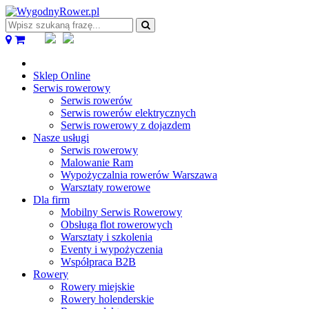
Wpisz
szukaną
frazę...
Sklep Online
Serwis rowerowy
Serwis rowerów
Serwis rowerów elektrycznych
Serwis rowerowy z dojazdem
Nasze usługi
Serwis rowerowy
Malowanie Ram
Wypożyczalnia rowerów Warszawa
Warsztaty rowerowe
Dla firm
Mobilny Serwis Rowerowy
Obsługa flot rowerowych
Warsztaty i szkolenia
Eventy i wypożyczenia
Współpraca B2B
Rowery
Rowery miejskie
Rowery holenderskie