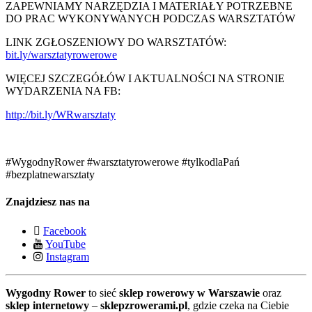
ZAPEWNIAMY NARZĘDZIA I MATERIAŁY POTRZEBNE
DO PRAC WYKONYWANYCH PODCZAS WARSZTATÓW
LINK ZGŁOSZENIOWY DO WARSZTATÓW:
bit.ly/warsztatyrowerowe
WIĘCEJ SZCZEGÓŁÓW I AKTUALNOŚCI NA STRONIE
WYDARZENIA NA FB:
http://bit.ly/WRwarsztaty
#WygodnyRower #warsztatyrowerowe #tylkodlaPań
#bezplatnewarsztaty
Znajdziesz nas na
Facebook
YouTube
Instagram
Wygodny Rower
to sieć
sklep rowerowy w Warszawie
oraz
sklep internetowy
–
sklepzrowerami.pl
, gdzie czeka na Ciebie