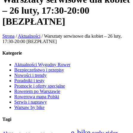
– 26 luty, 17:30-20:00
[BEZPŁATNE]
Strona
/
Aktualności
/
Warsztaty serwisowe dla kobiet – 26 luty,
17:30-20:00 [BEZPŁATNE]
Kategorie
Aktualności Wygodny Rower
Bezpieczeństwo i przepisy
Nowości i trendy
Poradniki i testy
Promocje i oferty specjalne
Rowerem po Warszawie
Rowerowa mapa Polski
Serwis i naprawy
Warsaw by bike
Tagi
e-bike
early rider