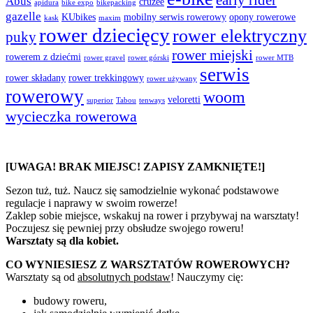
Abus
cruzee
apidura
bike expo
bikepacking
gazelle
KUbikes
mobilny serwis rowerowy
opony rowerowe
kask
maxim
rower dziecięcy
rower elektryczny
puky
rower miejski
rowerem z dziećmi
rower gravel
rower górski
rower MTB
serwis
rower składany
rower trekkingowy
rower używany
rowerowy
woom
veloretti
superior
Tabou
tenways
wycieczka rowerowa
[UWAGA! BRAK MIEJSC! ZAPISY ZAMKNIĘTE!]
Sezon tuż, tuż. Naucz się samodzielnie wykonać podstawowe
regulacje i naprawy w swoim rowerze!
Zaklep sobie miejsce, wskakuj na rower i przybywaj na warsztaty!
Poczujesz się pewniej przy obsłudze swojego roweru!
Warsztaty są dla kobiet.
CO WYNIESIESZ Z WARSZTATÓW ROWEROWYCH?
Warsztaty są od
absolutnych podstaw
! Nauczymy cię:
budowy roweru,