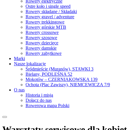
Rowery elektryczne
Ostre koło i single speed
Rowery składane / Składaki
Rowery gravel / adventure
Rowery trekkingowe
Rowery górskie MTB
Rowery crossowe
Rowery szosowe
Rowery dziecięce
Rowery damskie
Rowery zabytkowe
Marki
Nasze lokalizacje
Śródmieście (Muranów), STAWKI 3
Bielany, PODLEŚNA 52
Mokotów – CZERNIAKOWSKA 139
Ochota (Plac Zawiszy), NIEMCEWICZA 7/9
O nas
Historia i misja
Dołącz do nas
Rowerowa mapa Polski
Warsztaty serwisowe dla kobiet