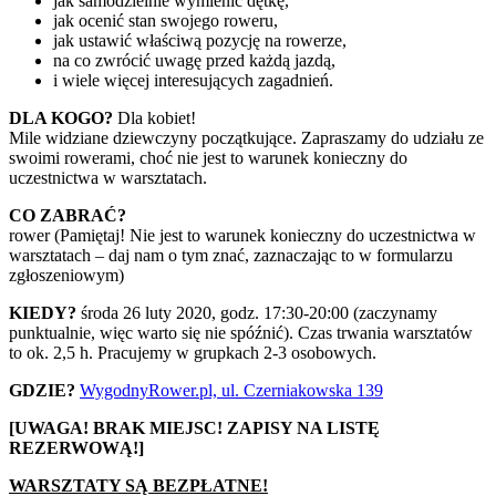
jak samodzielnie wymienić dętkę,
jak ocenić stan swojego roweru,
jak ustawić właściwą pozycję na rowerze,
na co zwrócić uwagę przed każdą jazdą,
i wiele więcej interesujących zagadnień.
DLA KOGO?
Dla kobiet!
Mile widziane dziewczyny początkujące. Zapraszamy do udziału ze
swoimi rowerami, choć nie jest to warunek konieczny do
uczestnictwa w warsztatach.
CO ZABRAĆ?
rower (Pamiętaj! Nie jest to warunek konieczny do uczestnictwa w
warsztatach – daj nam o tym znać, zaznaczając to w formularzu
zgłoszeniowym)
KIEDY?
środa 26 luty 2020, godz. 17:30-20:00 (zaczynamy
punktualnie, więc warto się nie spóźnić). Czas trwania warsztatów
to ok. 2,5 h. Pracujemy w grupkach 2-3 osobowych.
GDZIE?
WygodnyRower.pl, ul. Czerniakowska 139
[UWAGA! BRAK MIEJSC! ZAPISY NA LISTĘ
REZERWOWĄ!]
WARSZTATY SĄ BEZPŁATNE!