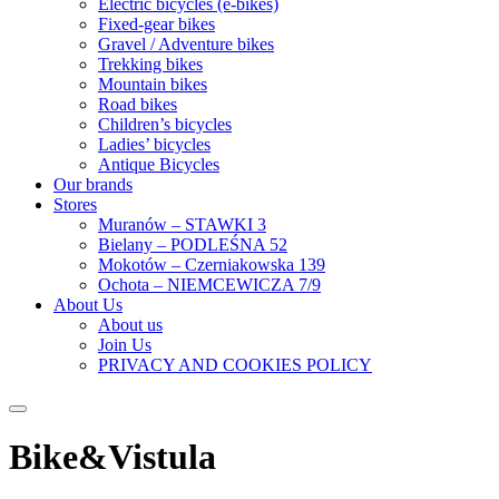
Electric bicycles (e-bikes)
Fixed-gear bikes
Gravel / Adventure bikes
Trekking bikes
Mountain bikes
Road bikes
Children’s bicycles
Ladies’ bicycles
Antique Bicycles
Our brands
Stores
Muranów – STAWKI 3
Bielany – PODLEŚNA 52
Mokotów – Czerniakowska 139
Ochota – NIEMCEWICZA 7/9
About Us
About us
Join Us
PRIVACY AND COOKIES POLICY
Bike&Vistula