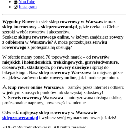
YouTube
Instagram
Wygodny Rower
to sieć
sklep rowerowy w Warszawie
oraz
sklep internetowy
–
sklepzrowerami.pl
, gdzie czeka na Ciebie
szeroki wybór rowerów i akcesoriów.
Szukasz
sklepu rowerowego online
, w którym znajdziesz
rowery
z odbiorem w Warszawie
? A może potrzebujesz
serwisu
rowerowego
z profesjonalną obsługą?
W ofercie mamy ponad 70 topowych marek – od
rowerów
miejskich i holenderskich, trekkingowych, gravel/adventure,
crossowych, składanych
, po
rowery dziecięce
i sprzęt do
bikepackingu. Nasz
sklep rowerowy Warszawa
to miejsce, gdzie
znajdziesz zarówno
tanie rowery online
, jak i modele premium.
🚴
Kup rower online Warszawa
– zamów przez internet i odbierz
w jednym z naszych punktów lub skorzystaj z dostawy!
🔧
Serwis rowerowy Warszawa
– autoryzowana obsługa e-bike,
profesjonalne naprawy, nowe części zamienne.
Odwiedź
najlepszy sklep rowerowy w Warszawie
–
sklepzrowerami.pl
i wybierz swój wymarzony rower już dziś!
2026 © WygodnyRower.pl. All rights reserved.