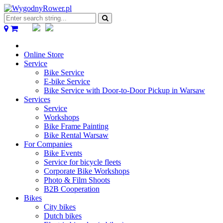
Enter
search
string...
Online Store
Service
Bike Service
E-bike Service
Bike Service with Door-to-Door Pickup in Warsaw
Services
Service
Workshops
Bike Frame Painting
Bike Rental Warsaw
For Companies
Bike Events
Service for bicycle fleets
Corporate Bike Workshops
Photo & Film Shoots
B2B Cooperation
Bikes
City bikes
Dutch bikes