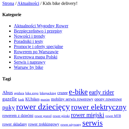
Strona
/
Aktualności
/
Kids bike delivery!
Kategorie
Aktualności Wygodny Rower
Bezpieczeństwo i przepisy
Nowości i trendy
Poradniki i testy
Promocje i oferty specjalne
Rowerem po Warszawie
Rowerowa mapa Polski
Serwis i naprawy
Warsaw by bike
Tagi
e-bike
early rider
Abus
cruzee
apidura
bike expo
bikepacking
gazelle
KUbikes
mobilny serwis rowerowy
opony rowerowe
kask
maxim
rower dziecięcy
rower elektryczny
puky
rower miejski
rowerem z dziećmi
rower gravel
rower górski
rower MTB
serwis
rower składany
rower trekkingowy
rower używany