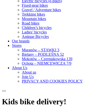
Electric bicycles (e-bikes)
Fixed-gear bikes
Gravel / Adventure bikes
Trekking bikes
Mountain bikes
Road bikes
Children’s bicycles
Ladies’ bicycles
Antique Bicycles
Our brands
Stores
Muranów – STAWKI 3
Bielany – PODLEŚNA 52
Mokotów – Czerniakowska 139
Ochota – NIEMCEWICZA 7/9
About Us
About us
Join Us
PRIVACY AND COOKIES POLICY
Kids bike delivery!