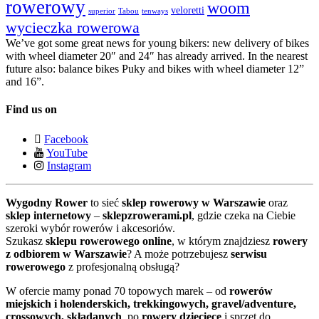
rowerowy
woom
veloretti
superior
Tabou
tenways
wycieczka rowerowa
We’ve got some great news for young bikers: new delivery of bikes
with wheel diameter 20″ and 24″ has already arrived. In the nearest
future also: balance bikes Puky and bikes with wheel diameter 12”
and 16”.
Find us on
Facebook
YouTube
Instagram
Wygodny Rower
to sieć
sklep rowerowy w Warszawie
oraz
sklep internetowy
–
sklepzrowerami.pl
, gdzie czeka na Ciebie
szeroki wybór rowerów i akcesoriów.
Szukasz
sklepu rowerowego online
, w którym znajdziesz
rowery
z odbiorem w Warszawie
? A może potrzebujesz
serwisu
rowerowego
z profesjonalną obsługą?
W ofercie mamy ponad 70 topowych marek – od
rowerów
miejskich i holenderskich, trekkingowych, gravel/adventure,
crossowych, składanych
, po
rowery dziecięce
i sprzęt do