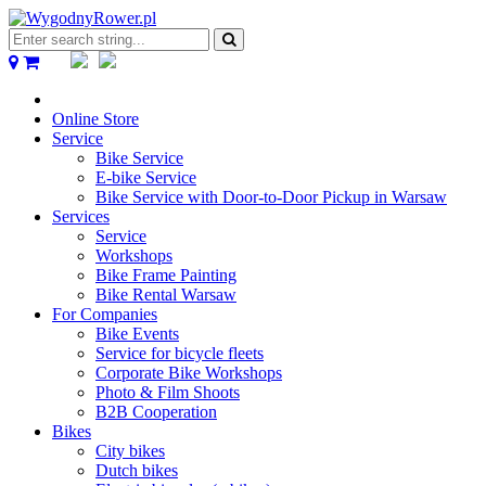
Enter
search
string...
Online Store
Service
Bike Service
E-bike Service
Bike Service with Door-to-Door Pickup in Warsaw
Services
Service
Workshops
Bike Frame Painting
Bike Rental Warsaw
For Companies
Bike Events
Service for bicycle fleets
Corporate Bike Workshops
Photo & Film Shoots
B2B Cooperation
Bikes
City bikes
Dutch bikes